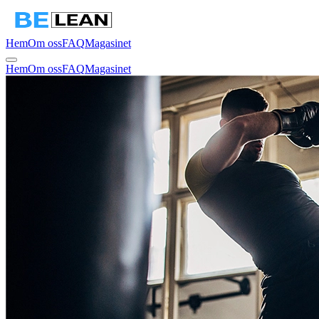
Hem
Om oss
FAQ
Magasinet
Hem
Om oss
FAQ
Magasinet