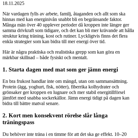
18.11.2025
När vardagen fylls av arbete, familj, åtaganden och allt som ska
hinnas med kan energinivån snabbt bli en begränsande faktor.
Många män över 40 upplever perioder då kroppen inte längre ger
samma drivkraft som tidigare, och det kan bli mer krävande att hålla
struktur kring träning, kost och rutiner. Lyckligtvis finns det flera
enkla strategier som kan bidra till mer energi över tid.
Här är några praktiska och realistiska grepp som kan göra en
märkbar skillnad – både fysiskt och mentalt.
1. Starta dagen med mat som ger jämn energi
En bra frukost handlar inte om mängd, utan om sammansättning.
Protein (ägg, yoghurt, fisk, nötter), fiberrika kolhydrater och
grönsaker ger kroppen en lugnare och mer stabil energitillförsel
jämfört med snabba socker­källor. Jämn energi tidigt på dagen kan
bidra till bättre matval senare.
2. Kort men konsekvent rörelse slår långa
träningspass
Du behöver inte träna i en timme för att det ska ge effekt. 10–20