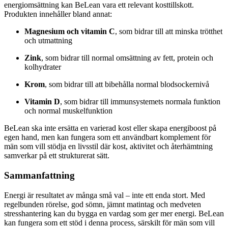
energiomsättning kan BeLean vara ett relevant kosttillskott.
Produkten innehåller bland annat:
Magnesium och vitamin C
, som bidrar till att minska trötthet
och utmattning
Zink
, som bidrar till normal omsättning av fett, protein och
kolhydrater
Krom
, som bidrar till att bibehålla normal blodsockernivå
Vitamin D
, som bidrar till immunsystemets normala funktion
och normal muskelfunktion
BeLean ska inte ersätta en varierad kost eller skapa energiboost på
egen hand, men kan fungera som ett användbart komplement för
män som vill stödja en livsstil där kost, aktivitet och återhämtning
samverkar på ett strukturerat sätt.
Sammanfattning
Energi är resultatet av många små val – inte ett enda stort. Med
regelbunden rörelse, god sömn, jämnt matintag och medveten
stresshantering kan du bygga en vardag som ger mer energi. BeLean
kan fungera som ett stöd i denna process, särskilt för män som vill