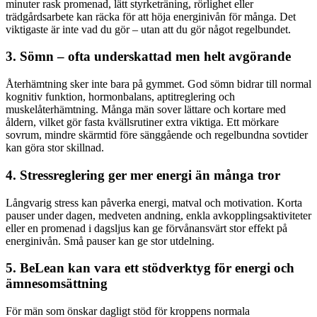
minuter rask promenad, lätt styrketräning, rörlighet eller
trädgårdsarbete kan räcka för att höja energinivån för många. Det
viktigaste är inte vad du gör – utan att du gör något regelbundet.
3. Sömn – ofta underskattad men helt avgörande
Återhämtning sker inte bara på gymmet. God sömn bidrar till normal
kognitiv funktion, hormonbalans, aptitreglering och
muskelåterhämtning. Många män sover lättare och kortare med
åldern, vilket gör fasta kvällsrutiner extra viktiga. Ett mörkare
sovrum, mindre skärmtid före sänggående och regelbundna sovtider
kan göra stor skillnad.
4. Stressreglering ger mer energi än många tror
Långvarig stress kan påverka energi, matval och motivation. Korta
pauser under dagen, medveten andning, enkla avkopplingsaktiviteter
eller en promenad i dagsljus kan ge förvånansvärt stor effekt på
energinivån. Små pauser kan ge stor utdelning.
5. BeLean kan vara ett stödverktyg för energi och
ämnesomsättning
För män som önskar dagligt stöd för kroppens normala