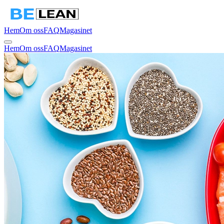
Hem
Om oss
FAQ
Magasinet
Hem
Om oss
FAQ
Magasinet