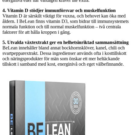
energinivå eller när vardagen kräver lite extra.
4. Vitamin D stödjer immunförsvar och muskelfunktion
Vitamin D är särskilt viktigt för vuxna, och behovet kan öka med
åldern. I BeLean finns vitamin D3, som bidrar till immunsystemets
normala funktion och till normal muskelfunktion – två centrala
faktorer för att hålla kroppen i gång.
5. Utvalda växtextrakt ger en helhetsinriktad sammansättning
BeLean innehåller bland annat bockhornsklöver, kanel, chili och
svartpepparextrakt. Dessa ingredienser används ofta i kosttillskott
och näringsprodukter för män som önskar ett mer heltäckande
tillskott i samband med kost, energinivå och eget välbefinnande.