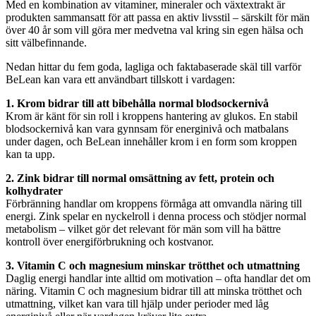
Med en kombination av vitaminer, mineraler och växtextrakt är
produkten sammansatt för att passa en aktiv livsstil – särskilt för män
över 40 år som vill göra mer medvetna val kring sin egen hälsa och
sitt välbefinnande.
Nedan hittar du fem goda, lagliga och faktabaserade skäl till varför
BeLean kan vara ett användbart tillskott i vardagen:
1. Krom bidrar till att bibehålla normal blodsockernivå
Krom är känt för sin roll i kroppens hantering av glukos. En stabil
blodsockernivå kan vara gynnsam för energinivå och matbalans
under dagen, och BeLean innehåller krom i en form som kroppen
kan ta upp.
2. Zink bidrar till normal omsättning av fett, protein och
kolhydrater
Förbränning handlar om kroppens förmåga att omvandla näring till
energi. Zink spelar en nyckelroll i denna process och stödjer normal
metabolism – vilket gör det relevant för män som vill ha bättre
kontroll över energiförbrukning och kostvanor.
3. Vitamin C och magnesium minskar trötthet och utmattning
Daglig energi handlar inte alltid om motivation – ofta handlar det om
näring. Vitamin C och magnesium bidrar till att minska trötthet och
utmattning, vilket kan vara till hjälp under perioder med låg