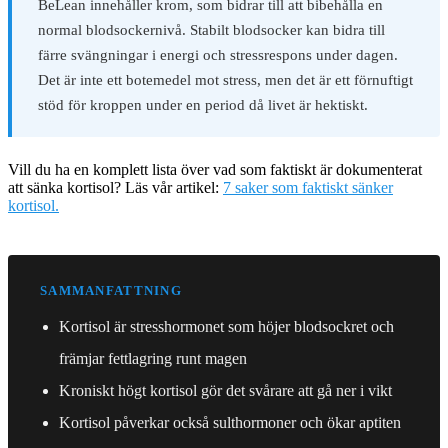
BeLean innehåller krom, som bidrar till att bibehålla en
normal blodsockernivå. Stabilt blodsocker kan bidra till
färre svängningar i energi och stressrespons under dagen.
Det är inte ett botemedel mot stress, men det är ett förnuftigt
stöd för kroppen under en period då livet är hektiskt.
Vill du ha en komplett lista över vad som faktiskt är dokumenterat
att sänka kortisol? Läs vår artikel:
7 saker som faktiskt sänker
kortisol.
SAMMANFATTNING
Kortisol är stresshormonet som höjer blodsockret och
främjar fettlagring runt magen
Kroniskt högt kortisol gör det svårare att gå ner i vikt
Kortisol påverkar också sulthormoner och ökar aptiten