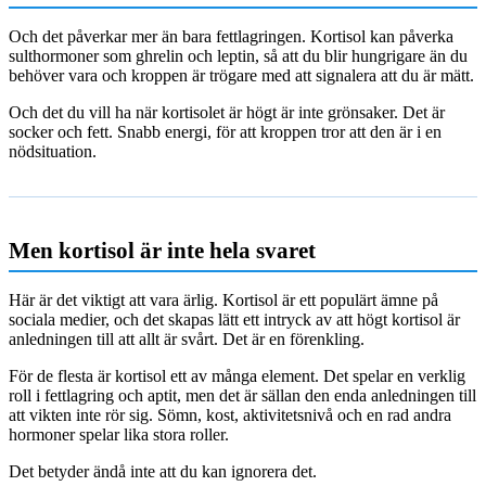
Och det påverkar mer än bara fettlagringen. Kortisol kan påverka
sulthormoner som ghrelin och leptin, så att du blir hungrigare än du
behöver vara och kroppen är trögare med att signalera att du är mätt.
Och det du vill ha när kortisolet är högt är inte grönsaker. Det är
socker och fett. Snabb energi, för att kroppen tror att den är i en
nödsituation.
Men kortisol är inte hela svaret
Här är det viktigt att vara ärlig. Kortisol är ett populärt ämne på
sociala medier, och det skapas lätt ett intryck av att högt kortisol är
anledningen till att allt är svårt. Det är en förenkling.
För de flesta är kortisol ett av många element. Det spelar en verklig
roll i fettlagring och aptit, men det är sällan den enda anledningen till
att vikten inte rör sig. Sömn, kost, aktivitetsnivå och en rad andra
hormoner spelar lika stora roller.
Det betyder ändå inte att du kan ignorera det.