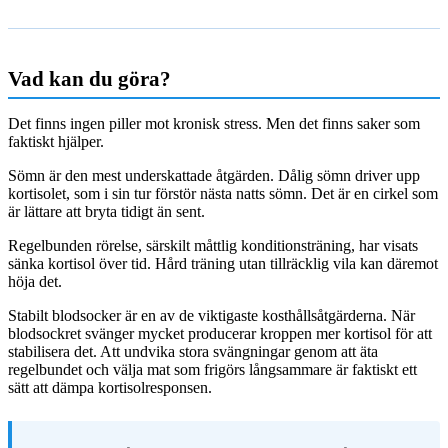
Vad kan du göra?
Det finns ingen piller mot kronisk stress. Men det finns saker som
faktiskt hjälper.
Sömn är den mest underskattade åtgärden. Dålig sömn driver upp
kortisolet, som i sin tur förstör nästa natts sömn. Det är en cirkel som
är lättare att bryta tidigt än sent.
Regelbunden rörelse, särskilt måttlig konditionsträning, har visats
sänka kortisol över tid. Hård träning utan tillräcklig vila kan däremot
höja det.
Stabilt blodsocker är en av de viktigaste kosthållsåtgärderna. När
blodsockret svänger mycket producerar kroppen mer kortisol för att
stabilisera det. Att undvika stora svängningar genom att äta
regelbundet och välja mat som frigörs långsammare är faktiskt ett
sätt att dämpa kortisolresponsen.