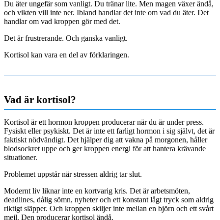
Du äter ungefär som vanligt. Du tränar lite. Men magen växer ändå,
och vikten vill inte ner. Ibland handlar det inte om vad du äter. Det
handlar om vad kroppen gör med det.
Det är frustrerande. Och ganska vanligt.
Kortisol kan vara en del av förklaringen.
Vad är kortisol?
Kortisol är ett hormon kroppen producerar när du är under press.
Fysiskt eller psykiskt. Det är inte ett farligt hormon i sig självt, det är
faktiskt nödvändigt. Det hjälper dig att vakna på morgonen, håller
blodsockret uppe och ger kroppen energi för att hantera krävande
situationer.
Problemet uppstår när stressen aldrig tar slut.
Modernt liv liknar inte en kortvarig kris. Det är arbetsmöten,
deadlines, dålig sömn, nyheter och ett konstant lågt tryck som aldrig
riktigt släpper. Och kroppen skiljer inte mellan en björn och ett svårt
mejl. Den producerar kortisol ändå.