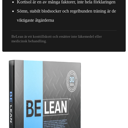
Kortisol är en av många faktorer, inte hela förklaringen
Sömn, stabilt blodsocker och regelbunden träning är de
viktigaste åtgärderna
BeLean är ett kosttillskott och ersätter inte läkemedel eller
medicinsk behandling.