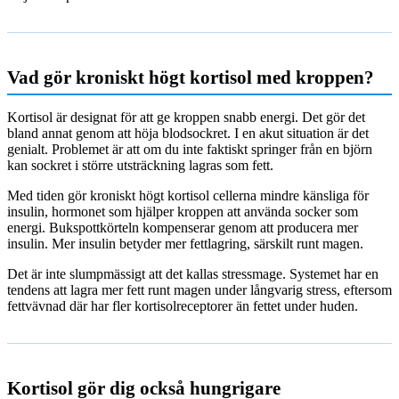
Vad gör kroniskt högt kortisol med kroppen?
Kortisol är designat för att ge kroppen snabb energi. Det gör det
bland annat genom att höja blodsockret. I en akut situation är det
genialt. Problemet är att om du inte faktiskt springer från en björn
kan sockret i större utsträckning lagras som fett.
Med tiden gör kroniskt högt kortisol cellerna mindre känsliga för
insulin, hormonet som hjälper kroppen att använda socker som
energi. Bukspottkörteln kompenserar genom att producera mer
insulin. Mer insulin betyder mer fettlagring, särskilt runt magen.
Det är inte slumpmässigt att det kallas stressmage. Systemet har en
tendens att lagra mer fett runt magen under långvarig stress, eftersom
fettvävnad där har fler kortisolreceptorer än fettet under huden.
Kortisol gör dig också hungrigare