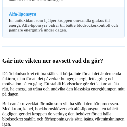
Alfa-liponsyra
En antioxidant som hjälper kroppen omvandla glukos till
energi. Alfa-liponsyra bidrar till bättre blodsockerkontroll och
jämnare energinivå under dagen.
Går inte vikten ner oavsett vad du gör?
Då är blodsockret ett bra ställe att börja. Inte för att det är den enda
faktorn, utan för att det påverkar hunger, energi, fettlagring och
motivation på en gång. Ett stabilt blodsocker gör det lättare att äta
rätt, ha energi att träna och undvika den klassiska energidumpen mitt
på dagen.
BeLean är utvecklat för män som vill ha stöd i den här processen.
Med krom, kanel, bockhornsklöver och alfa-liponsyra i en tablett
dagligen ger det kroppen de verktyg den behöver för att hålla
blodsockret stabilt, och förhoppningsvis sätta igång viktminskningen
igen.