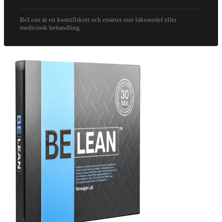
BeLean är ett kosttillskott och ersätter inte läkemedel eller
medicinsk behandling.