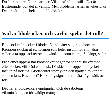
Du äter mindre. Du tränar mer. Vikten står ändå stilla. Det är
frustrerande, och det är vanligt. Men problemet är sällan viljestyrka.
Det är ofta något helt annat: blodsockret.
Vad är blodsocker, och varför spelar det roll?
Blodsocker är socker i blodet. När du äter stiger blodsockret.
Kroppen skickar ut ett hormon som heter insulin för att hjälpa
cellerna ta upp sockret och använda det som energi. Så långt, så bra.
Problemet uppstår när blodsockret stiger för snabbt, till exempel
efter socker, vitt bröd eller läsk. Då skickar kroppen ut mycket
insulin på kort tid. Blodsockret störtdyker, och hjärnan tolkar det
som en kris. Resultatet? En kraftig signal om att äta något sött, och
fort.
Det här är blodsockersvängningar. Och de saboterar
viktminskningen för väldigt många.