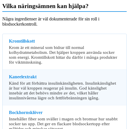
Vilka näringsämnen kan hjälpa?
Några ingredienser är väl dokumenterade för sin roll i
blodsockerkontroll.
Kromtillskott
Krom är ett mineral som bidrar till normal
kolhydratmetabolism. Det hjälper kroppen använda socker
som energi. Kromtillskott hittar du därför i många produkter
för viktminskning.
Kaneelextrakt
Känd för att förbättra insulinkänsligheten. Insulinkänslighet
är hur väl kroppen reagerar på insulin. God känslighet
innebär att det behövs mindre av det, vilket håller
insulinnivåerna lägre och fettförbränningen igång.
Bockhornsklöver
Innehåller fiber som sväller i magen och bromsar hur snabbt
socker tas upp. Det ger en flackare blodsockertopp efter
måltider och minskar sötsuget.