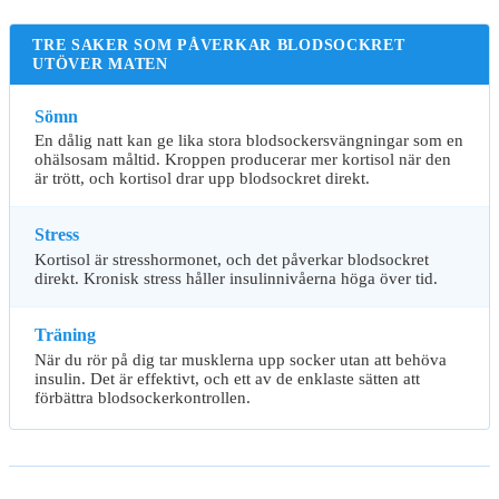
TRE SAKER SOM PÅVERKAR BLODSOCKRET
UTÖVER MATEN
Sömn
En dålig natt kan ge lika stora blodsockersvängningar som en
ohälsosam måltid. Kroppen producerar mer kortisol när den
är trött, och kortisol drar upp blodsockret direkt.
Stress
Kortisol är stresshormonet, och det påverkar blodsockret
direkt. Kronisk stress håller insulinnivåerna höga över tid.
Träning
När du rör på dig tar musklerna upp socker utan att behöva
insulin. Det är effektivt, och ett av de enklaste sätten att
förbättra blodsockerkontrollen.