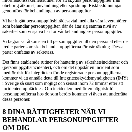
informationssäkerhetsrutiner för att skydda personuppgifter från
obehörig åtkomst, användning eller spridning. Riskbedömningar
genomförs för behandlingen av personuppgifter.
Vi har ingått personuppgiftsbiträdesavtal med alla våra leverantörer
som behandlar personuppgifter, där de åtar sig samma nivå av
säkerhet som vi själva har för vår behandling av personuppgifter.
Vi begränsar åtkomsten till personuppgifter till den personal eller de
tredje parter som ska behandla uppgifterna för vår räkning. Dessa
parter omfattas av sekretess.
Det finns etablerade rutiner för hantering av säkerhetsincidenter och
(personuppgiftsincidenter), och om det uppstår en incident som
medför risk för integriteten för de registrerade personuppgifterna,
kommer vi att anmäla detta till Integritetsskyddsmyndigheten (IMY)
i Sverige så snart som möjligt och senast inom 72 timmar efter att
incidenten upptäcktes. Om incidenten medför en hög risk för
personuppgifterna hos de som berörs kommer vi även att underrätta
dessa personer.
8 DINA RÄTTIGHETER NÄR VI
BEHANDLAR PERSONUPPGIFTER
OM DIG