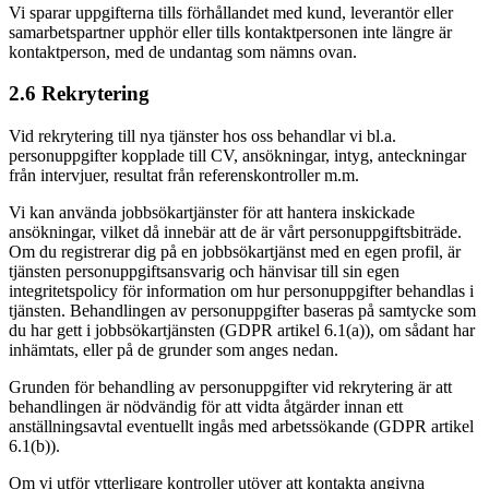
Vi sparar uppgifterna tills förhållandet med kund, leverantör eller
samarbetspartner upphör eller tills kontaktpersonen inte längre är
kontaktperson, med de undantag som nämns ovan.
2.6 Rekrytering
Vid rekrytering till nya tjänster hos oss behandlar vi bl.a.
personuppgifter kopplade till CV, ansökningar, intyg, anteckningar
från intervjuer, resultat från referenskontroller m.m.
Vi kan använda jobbsökartjänster för att hantera inskickade
ansökningar, vilket då innebär att de är vårt personuppgiftsbiträde.
Om du registrerar dig på en jobbsökartjänst med en egen profil, är
tjänsten personuppgiftsansvarig och hänvisar till sin egen
integritetspolicy för information om hur personuppgifter behandlas i
tjänsten. Behandlingen av personuppgifter baseras på samtycke som
du har gett i jobbsökartjänsten (GDPR artikel 6.1(a)), om sådant har
inhämtats, eller på de grunder som anges nedan.
Grunden för behandling av personuppgifter vid rekrytering är att
behandlingen är nödvändig för att vidta åtgärder innan ett
anställningsavtal eventuellt ingås med arbetssökande (GDPR artikel
6.1(b)).
Om vi utför ytterligare kontroller utöver att kontakta angivna