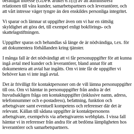
berättigat intresse (GDPR artikel 6.1(f)) av att administrera
relationen till våra kunder, samarbetspartners och leverantörer, och
att vårt intresse väger tyngre än den enskildes personliga integritet.
Vi sparar och lämnar ut uppgifter även om vi har en rättslig
skyldighet att göra det, till exempel enligt bokförings- och
skattelagstiftningen.
Uppgifter sparas och behandlas så länge de är nödvändiga, t.ex. för
att dokumentera förhållanden kring tjänster.
I många fall är det nödvändigt att vi får personuppgifter för att kunna
ingå avtal med kunder och leverantörer, bland annat för att
dokumentera att avtal har ingåtts. Om vi inte får de uppgifter vi
behöver kan vi inte ingå avtal.
Det är frivilligt för kontaktpersoner om de vill lämna personuppgifter
till oss. Om vi hämtar in personuppgifter från andra är det
huvudsakligen fråga om kontaktuppgifter (inklusive namn, adress,
telefonnummer och e-postadress), befattning, funktion och
arbetsgivare samt eventuell kompetens och referenser där det är
relevant. Källan till sådana uppgifter är kontaktpersonens
arbetsgivare, exempelvis via arbetsgivarens webbplats. I vissa fall
hämtar vi in referenser från andra för att bedöma lämpligheten hos
leverantörer och samarbetspartners.