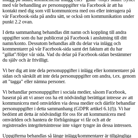
med vår behandling av personuppgifter via Facebook är att ha
kontakt med dig som vill kommunicera med oss eller interagera på
vår Facebook-sida på andra sätt, se också om kommunikation under
punkt 2.2 ovan.
I detta sammanhang behandlas ditt namn och koppling till andra
uppgifter som du har publicerat på Facebook i anslutning till ditt
namn/konto. Dessutom behandlas allt du delar via inlägg och
kommentarer på vår Facebook-sida samt det faktum att du har
"gillat"/följer vår sida. Vad du delar på Facebook-sidan bestämmer
du själv och är frivilligt.
Vi ber dig att inte dela personuppgifter i inlägg eller kommentarer på
sidan och särskilt att inte dela personuppgifter om andra, t.ex. genom
att "tagga" eller nämna personer.
Vi behandlar personuppgifter i sociala medier, såsom Facebook,
baserat på att vi anser oss ha ett nödvändigt berättigat intresse av att
kommunicera med omvärlden via dessa medier och därför behandlar
personuppgifter i detta sammanhang (GDPR artikel 6.1(f)). Vi har
bedömt att detta är nödvändigt för oss för att kommunicera med
omvärlden och hantera de förfrågningar vi får och att de
registrerades integritetsintresse inte väger tyngre än dessa intressen.
Uppgifterna behandlas så länge inlägg/kommentarer är tillgängliga