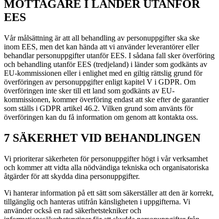
MOTTAGARE I LÄNDER UTANFÖR
EES
Vår målsättning är att all behandling av personuppgifter ska ske
inom EES, men det kan hända att vi använder leverantörer eller
behandlar personuppgifter utanför EES. I sådana fall sker överföring
och behandling utanför EES (tredjeland) i länder som godkänts av
EU-kommissionen eller i enlighet med en giltig rättslig grund för
överföringen av personuppgifter enligt kapitel V i GDPR. Om
överföringen inte sker till ett land som godkänts av EU-
kommissionen, kommer överföring endast att ske efter de garantier
som ställs i GDPR artikel 46.2. Vilken grund som använts för
överföringen kan du få information om genom att kontakta oss.
7 SÄKERHET VID BEHANDLINGEN
Vi prioriterar säkerheten för personuppgifter högt i vår verksamhet
och kommer att vidta alla nödvändiga tekniska och organisatoriska
åtgärder för att skydda dina personuppgifter.
Vi hanterar information på ett sätt som säkerställer att den är korrekt,
tillgänglig och hanteras utifrån känsligheten i uppgifterna. Vi
använder också en rad säkerhetstekniker och