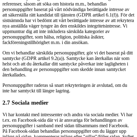
referenser, såsom att söka om historia m.m., behandlas
personuppgifter baserat på vårt nödvändiga berättigade intresse av
att säkerställa rätt kandidat till tjänsten (GDPR artikel 6.1(f)). För det
sistnämnda har vi bedömt att vårt berättigade intresse av att rekrytera
nya anställda väger tyngre än den enskildes integritetsintresse. Vi
uppmuntrar dig att inte inkludera särskilda kategorier av
personuppgifter, som hälsa, religion, politiska åsikter,
fackföreningstillhörighet m.m. i din ansökan.
Om vi behandlar särskilda personuppgifter, gör vi det baserat på ditt
samtycke (GDPR artikel 9.2(a)). Samtycke kan återkallas när som
helst och att du återkallar ditt samtycke påverkar inte lagligheten i
den behandling av personuppgifter som skedde innan samtycket
återkallades.
Personuppgifter raderas så snart rekryteringen är avslutad, om du
inte har samtyckt till längre lagring.
2.7 Sociala medier
Vi har kontakt med intressenter och andra via sociala medier. Vi har
t.ex. en Facebook-sida där vi är ansvariga för behandlingen av
personuppgifter i samband med sidan tillsammans med Facebook.
På Facebook-sidan behandlas personuppgifter om du lägger upp
inlägg på sidan, kommenterar inlägg eller "gillar"/följer sidan. Syftet