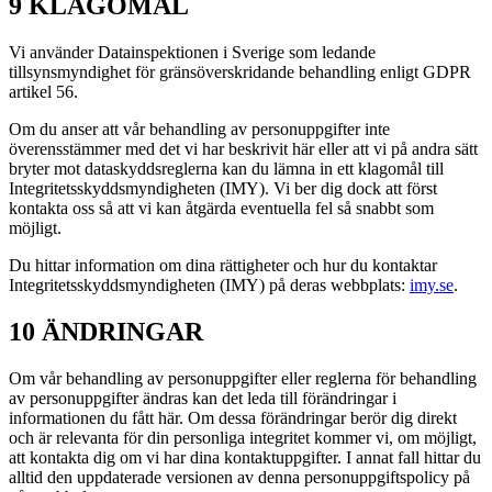
9 KLAGOMÅL
Vi använder Datainspektionen i Sverige som ledande
tillsynsmyndighet för gränsöverskridande behandling enligt GDPR
artikel 56.
Om du anser att vår behandling av personuppgifter inte
överensstämmer med det vi har beskrivit här eller att vi på andra sätt
bryter mot dataskyddsreglerna kan du lämna in ett klagomål till
Integritetsskyddsmyndigheten (IMY). Vi ber dig dock att först
kontakta oss så att vi kan åtgärda eventuella fel så snabbt som
möjligt.
Du hittar information om dina rättigheter och hur du kontaktar
Integritetsskyddsmyndigheten (IMY) på deras webbplats:
imy.se
.
10 ÄNDRINGAR
Om vår behandling av personuppgifter eller reglerna för behandling
av personuppgifter ändras kan det leda till förändringar i
informationen du fått här. Om dessa förändringar berör dig direkt
och är relevanta för din personliga integritet kommer vi, om möjligt,
att kontakta dig om vi har dina kontaktuppgifter. I annat fall hittar du
alltid den uppdaterade versionen av denna personuppgiftspolicy på