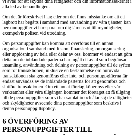
vi avtal för att skydda dina rättigheter och din informationssäkerhet i
alla led av behandlingen.
Om det är föreskrivet i lag eller om det finns misstanke om att ett
lagbrott har begåtts i samband med användning av våra tjänster, kan
personuppgifter vi har sparat om dig lämnas ut till myndigheter,
exempelvis polisen vid utredning.
Om personuppgifter kan komma att överföras till en annan
organisation i samband med fusion, finansiering, omorganisering
eller upplösning av hela eller delar av oss, kommer vi endast att göra
detta om de inblandade parterna har ingått ett avtal som begränsar
insamling, användning och delning av personuppgifter till de syften
som rör transaktionen, inklusive en bestämmelse om huruvida
transaktionen ska genomföras eller inte, och personuppgifterna får
endast användas av de inblandade parterna för att genomföra och
slutföra transaktionen. Om ett annat företag köper oss eller vår
verksamhet eller våra tillgångar, kommer det företaget att få tillgång
till de personuppgifter som vi har samlat in och åtar sig de rättigheter
och skyldigheter avseende dina personuppgifter som beskrivs i
denna personuppgiftspolicy.
6 ÖVERFÖRING AV
PERSONUPPGIFTER TILL