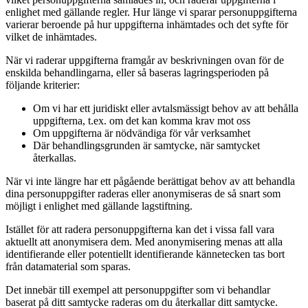
enlighet med gällande regler. Hur länge vi sparar personuppgifterna
varierar beroende på hur uppgifterna inhämtades och det syfte för
vilket de inhämtades.
När vi raderar uppgifterna framgår av beskrivningen ovan för de
enskilda behandlingarna, eller så baseras lagringsperioden på
följande kriterier:
Om vi har ett juridiskt eller avtalsmässigt behov av att behålla
uppgifterna, t.ex. om det kan komma krav mot oss
Om uppgifterna är nödvändiga för vår verksamhet
Där behandlingsgrunden är samtycke, när samtycket
återkallas.
När vi inte längre har ett pågående berättigat behov av att behandla
dina personuppgifter raderas eller anonymiseras de så snart som
möjligt i enlighet med gällande lagstiftning.
Istället för att radera personuppgifterna kan det i vissa fall vara
aktuellt att anonymisera dem. Med anonymisering menas att alla
identifierande eller potentiellt identifierande kännetecken tas bort
från datamaterial som sparas.
Det innebär till exempel att personuppgifter som vi behandlar
baserat på ditt samtycke raderas om du återkallar ditt samtycke.