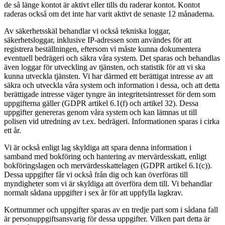
de så länge kontot är aktivt eller tills du raderar kontot. Kontot
raderas också om det inte har varit aktivt de senaste 12 månaderna.
Av säkerhetsskäl behandlar vi också tekniska loggar,
säkerhetsloggar, inklusive IP-adressen som användes för att
registrera beställningen, eftersom vi måste kunna dokumentera
eventuell bedrägeri och säkra våra system. Det sparas och behandlas
även loggar för utveckling av tjänsten, och statistik för att vi ska
kunna utveckla tjänsten. Vi har därmed ett berättigat intresse av att
säkra och utveckla våra system och information i dessa, och att detta
berättigade intresse väger tyngre än integritetsintresset för dem som
uppgifterna gäller (GDPR artikel 6.1(f) och artikel 32). Dessa
uppgifter genereras genom våra system och kan lämnas ut till
polisen vid utredning av t.ex. bedrägeri. Informationen sparas i cirka
ett år.
Vi är också enligt lag skyldiga att spara denna information i
samband med bokföring och hantering av mervärdesskatt, enligt
bokföringslagen och mervärdesskattelagen (GDPR artikel 6.1(c)).
Dessa uppgifter får vi också från dig och kan överföras till
myndigheter som vi är skyldiga att överföra dem till. Vi behandlar
normalt sådana uppgifter i sex år för att uppfylla lagkrav.
Kortnummer och uppgifter sparas av en tredje part som i sådana fall
är personuppgiftsansvarig för dessa uppgifter. Vilken part detta är