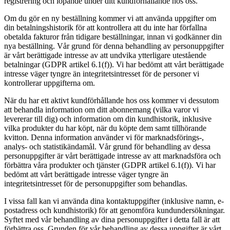
registrering och löpande under ditt kundförhållande hos oss.
Om du gör en ny beställning kommer vi att använda uppgifter om
din betalningshistorik för att kontrollera att du inte har förfallna
obetalda fakturor från tidigare beställningar, innan vi godkänner din
nya beställning. Vår grund för denna behandling av personuppgifter
är vårt berättigade intresse av att undvika ytterligare utestående
betalningar (GDPR artikel 6.1(f)). Vi har bedömt att vårt berättigade
intresse väger tyngre än integritetsintresset för de personer vi
kontrollerar uppgifterna om.
När du har ett aktivt kundförhållande hos oss kommer vi dessutom
att behandla information om ditt abonnemang (vilka varor vi
levererar till dig) och information om din kundhistorik, inklusive
vilka produkter du har köpt, när du köpte dem samt tillhörande
kvitton. Denna information använder vi för marknadsförings-,
analys- och statistikändamål. Vår grund för behandling av dessa
personuppgifter är vårt berättigade intresse av att marknadsföra och
förbättra våra produkter och tjänster (GDPR artikel 6.1(f)). Vi har
bedömt att vårt berättigade intresse väger tyngre än
integritetsintresset för de personuppgifter som behandlas.
I vissa fall kan vi använda dina kontaktuppgifter (inklusive namn, e-
postadress och kundhistorik) för att genomföra kundundersökningar.
Syftet med vår behandling av dina personuppgifter i detta fall är att
förbättra oss. Grunden för vår behandling av dessa uppgifter är vårt