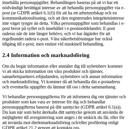
innehålla personuppgifter. Behandlingen baseras på att vi har ett
nödvändigt berättigat intresse av att behandla personuppgifter via e-
post (se GDPR artikel 6.1(f)) för att ha ett arbetsredskap och en
kommunikationslösning, och att den registrerades integritetsintresse
inte väger tyngre än detta. Vilka personuppgifter som behandlas i e-
post beror på syftet och innehållet i e-postmeddelandet. E-post
raderas när de inte längre behövs, och vi har åtgärder för att
regelbundet radera e-post. Våra säkerhetslösningar har också
tillgång till e-post, men endast vid maskinell behandling.
2.4 Information och marknadsföring
Om du begär information eller anmäler dig till nyhetsbrev kommer
vi att skicka information om våra produkter och tjänster,
samarbetspartners erbjudanden, nyhetsbrev och annan information
och marknadsföring. Vi kommer då att behandla din e-postadress
och eventuella uppgifter du lämnar till oss i detta sammanhang.
Vi behandlar personuppgifterna för att informera dig om tjänster och
produkter som kan vara av intresse för dig och behandlar
personuppgifterna baserat på ditt samtycke (GDPR artikel 6.1(a)).
Du kan när som helst återkalla ditt samtycke genom att använda de
möjligheter till avregistrering som anges i de utskick du får, eller för
att invända mot direktmarknadsföring och/eller profilering enligt
GDPR artikel 21.2 genom att kontakta oss.