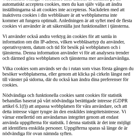
automatiskt acceptera cookies, men du kan själv välja att ändra
inställningarna så att cookies inte accepteras. Nackdelen med att
inaktivera cookies i din webbläsare är att webbplatserna inte
kommer att fungera optimalt. Anledningen är att syftet med de flesta
cookies vi använder är att säkerställa just funktionalitet i tjänsterna.
Vi använder också andra verktyg än cookies för att samla in
information om din IP-adress, vilken webbläsartyp du använder,
operativsystem, datum och tid för besök på webbplatsen och i
tjänsterna. Denna information använder vi för att analysera trender
och därmed göra webbplatsen och tjänsterna mer användarvänliga.
Vilka cookies som används ser du i rutan som visas första gången du
besöker webbplatserna, eller genom att klicka på cirkeln längst ned
till vänster på sidorna, där du också kan ändra dina preferenser för
cookies.
Nödvändiga och funktionella cookies samt cookies för statistik
behandlas baserat på vårt nödvändiga berättigade intresse (GDPR
artikel 6.1(f)) att anpassa webbplatsen för våra användare, och att
detta intresse väger tyngre än den enskildes integritetsintresse. Vi
värnar emellertid om användarnas integritet genom att endast
använda uppgifterna för statistik. I denna statistik är det inte möjligt
att identifiera enskilda personer. Uppgifterna sparas så länge de är
nödvändiga för ovan nämnda syften.