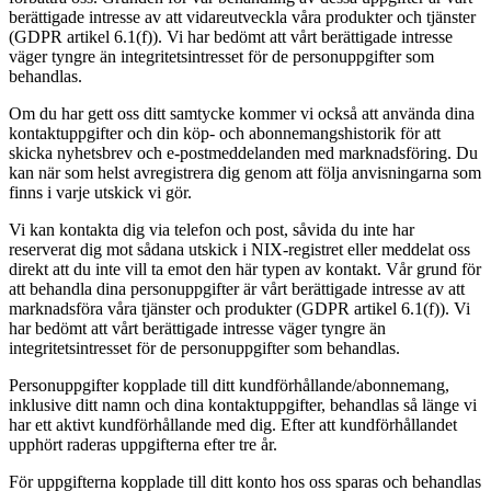
berättigade intresse av att vidareutveckla våra produkter och tjänster
(GDPR artikel 6.1(f)). Vi har bedömt att vårt berättigade intresse
väger tyngre än integritetsintresset för de personuppgifter som
behandlas.
Om du har gett oss ditt samtycke kommer vi också att använda dina
kontaktuppgifter och din köp- och abonnemangshistorik för att
skicka nyhetsbrev och e-postmeddelanden med marknadsföring. Du
kan när som helst avregistrera dig genom att följa anvisningarna som
finns i varje utskick vi gör.
Vi kan kontakta dig via telefon och post, såvida du inte har
reserverat dig mot sådana utskick i NIX-registret eller meddelat oss
direkt att du inte vill ta emot den här typen av kontakt. Vår grund för
att behandla dina personuppgifter är vårt berättigade intresse av att
marknadsföra våra tjänster och produkter (GDPR artikel 6.1(f)). Vi
har bedömt att vårt berättigade intresse väger tyngre än
integritetsintresset för de personuppgifter som behandlas.
Personuppgifter kopplade till ditt kundförhållande/abonnemang,
inklusive ditt namn och dina kontaktuppgifter, behandlas så länge vi
har ett aktivt kundförhållande med dig. Efter att kundförhållandet
upphört raderas uppgifterna efter tre år.
För uppgifterna kopplade till ditt konto hos oss sparas och behandlas