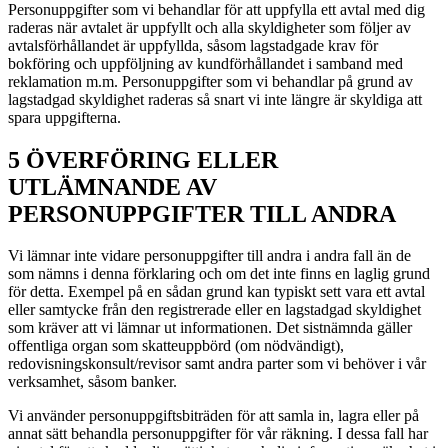
Personuppgifter som vi behandlar för att uppfylla ett avtal med dig
raderas när avtalet är uppfyllt och alla skyldigheter som följer av
avtalsförhållandet är uppfyllda, såsom lagstadgade krav för
bokföring och uppföljning av kundförhållandet i samband med
reklamation m.m. Personuppgifter som vi behandlar på grund av
lagstadgad skyldighet raderas så snart vi inte längre är skyldiga att
spara uppgifterna.
5 ÖVERFÖRING ELLER
UTLÄMNANDE AV
PERSONUPPGIFTER TILL ANDRA
Vi lämnar inte vidare personuppgifter till andra i andra fall än de
som nämns i denna förklaring och om det inte finns en laglig grund
för detta. Exempel på en sådan grund kan typiskt sett vara ett avtal
eller samtycke från den registrerade eller en lagstadgad skyldighet
som kräver att vi lämnar ut informationen. Det sistnämnda gäller
offentliga organ som skatteuppbörd (om nödvändigt),
redovisningskonsult/revisor samt andra parter som vi behöver i vår
verksamhet, såsom banker.
Vi använder personuppgiftsbiträden för att samla in, lagra eller på
annat sätt behandla personuppgifter för vår räkning. I dessa fall har