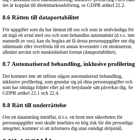
det är kopplat till direktmarknadsföring, se GDPR artikel 22.2.
8.6 Rätten till dataportabilitet
För uppgifter som du har lämnat till oss och som är nödvändiga för
att ingå ett avtal med oss och som behandlas automatiskt (d.v.s. inte
manuellt av oss), kan du begära att få dessa personuppgifter om dig
utlämnade eller överförda till en annan leverantör i ett strukturerat,
allmänt använt och maskinläsbart format (dataportabilitet).
8.7 Automatiserad behandling, inklusive profilering
Det kommer inte att utföras någon automatiserad behandling,
inklusive profilering, som grundar sig på dina personuppgifter och
som har rättsliga följder eller på ett betydande sätt påverkar dig. Se
GDPR artikel 22.1 och 22.4.
8.8 Rätt till underrättelse
Om ett dataintrång inträffar, d.v.s. ett brott mot säkerheten för
personuppgifter som skulle innebära en hög risk för din personliga
integritet, kommer vi att informera dig utan onödigt dröjsmål.