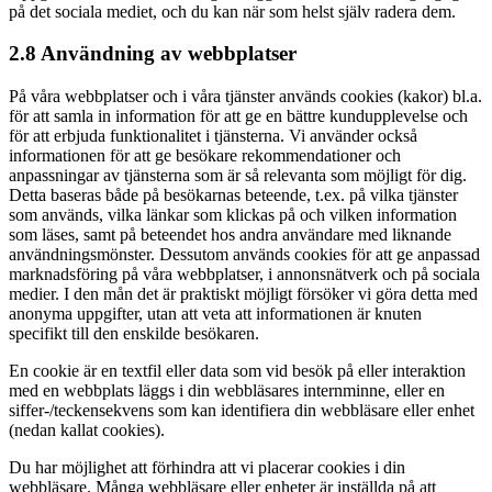
på det sociala mediet, och du kan när som helst själv radera dem.
2.8 Användning av webbplatser
På våra webbplatser och i våra tjänster används cookies (kakor) bl.a.
för att samla in information för att ge en bättre kundupplevelse och
för att erbjuda funktionalitet i tjänsterna. Vi använder också
informationen för att ge besökare rekommendationer och
anpassningar av tjänsterna som är så relevanta som möjligt för dig.
Detta baseras både på besökarnas beteende, t.ex. på vilka tjänster
som används, vilka länkar som klickas på och vilken information
som läses, samt på beteendet hos andra användare med liknande
användningsmönster. Dessutom används cookies för att ge anpassad
marknadsföring på våra webbplatser, i annonsnätverk och på sociala
medier. I den mån det är praktiskt möjligt försöker vi göra detta med
anonyma uppgifter, utan att veta att informationen är knuten
specifikt till den enskilde besökaren.
En cookie är en textfil eller data som vid besök på eller interaktion
med en webbplats läggs i din webbläsares internminne, eller en
siffer-/teckensekvens som kan identifiera din webbläsare eller enhet
(nedan kallat cookies).
Du har möjlighet att förhindra att vi placerar cookies i din
webbläsare. Många webbläsare eller enheter är inställda på att