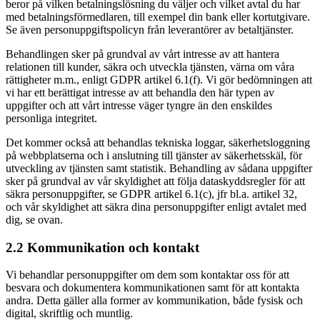
beror på vilken betalningslösning du väljer och vilket avtal du har
med betalningsförmedlaren, till exempel din bank eller kortutgivare.
Se även personuppgiftspolicyn från leverantörer av betaltjänster.
Behandlingen sker på grundval av vårt intresse av att hantera
relationen till kunder, säkra och utveckla tjänsten, värna om våra
rättigheter m.m., enligt GDPR artikel 6.1(f). Vi gör bedömningen att
vi har ett berättigat intresse av att behandla den här typen av
uppgifter och att vårt intresse väger tyngre än den enskildes
personliga integritet.
Det kommer också att behandlas tekniska loggar, säkerhetsloggning
på webbplatserna och i anslutning till tjänster av säkerhetsskäl, för
utveckling av tjänsten samt statistik. Behandling av sådana uppgifter
sker på grundval av vår skyldighet att följa dataskyddsregler för att
säkra personuppgifter, se GDPR artikel 6.1(c), jfr bl.a. artikel 32,
och vår skyldighet att säkra dina personuppgifter enligt avtalet med
dig, se ovan.
2.2 Kommunikation och kontakt
Vi behandlar personuppgifter om dem som kontaktar oss för att
besvara och dokumentera kommunikationen samt för att kontakta
andra. Detta gäller alla former av kommunikation, både fysisk och
digital, skriftlig och muntlig.