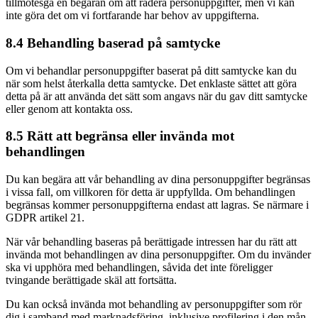
tillmötesgå en begäran om att radera personuppgifter, men vi kan
inte göra det om vi fortfarande har behov av uppgifterna.
8.4 Behandling baserad på samtycke
Om vi behandlar personuppgifter baserat på ditt samtycke kan du
när som helst återkalla detta samtycke. Det enklaste sättet att göra
detta på är att använda det sätt som angavs när du gav ditt samtycke
eller genom att kontakta oss.
8.5 Rätt att begränsa eller invända mot
behandlingen
Du kan begära att vår behandling av dina personuppgifter begränsas
i vissa fall, om villkoren för detta är uppfyllda. Om behandlingen
begränsas kommer personuppgifterna endast att lagras. Se närmare i
GDPR artikel 21.
När vår behandling baseras på berättigade intressen har du rätt att
invända mot behandlingen av dina personuppgifter. Om du invänder
ska vi upphöra med behandlingen, såvida det inte föreligger
tvingande berättigade skäl att fortsätta.
Du kan också invända mot behandling av personuppgifter som rör
dig i samband med marknadsföring, inklusive profilering i den mån