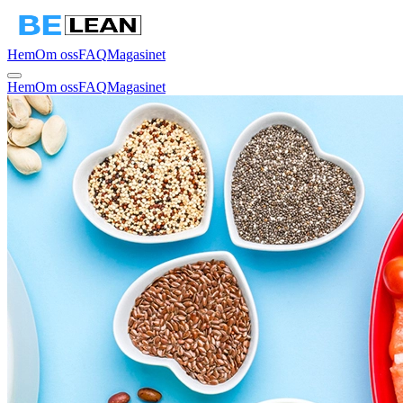
Hem
Om oss
FAQ
Magasinet
Hem
Om oss
FAQ
Magasinet