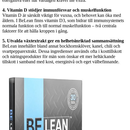
energinivå eller när vardagen kräver lite extra.
4. Vitamin D stödjer immunförsvar och muskelfunktion
Vitamin D är särskilt viktigt för vuxna, och behovet kan öka med
åldern. I BeLean finns vitamin D3, som bidrar till immunsystemets
normala funktion och till normal muskelfunktion – två centrala
faktorer för att hålla kroppen i gång.
5. Utvalda växtextrakt ger en helhetsinriktad sammansättning
BeLean innehåller bland annat bockhornsklöver, kanel, chili och
svartpepparextrakt. Dessa ingredienser används ofta i kosttillskott
och näringsprodukter för män som önskar ett mer heltäckande
tillskott i samband med kost, energinivå och eget välbefinnande.