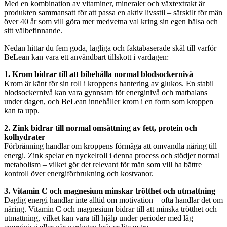
Med en kombination av vitaminer, mineraler och växtextrakt är
produkten sammansatt för att passa en aktiv livsstil – särskilt för män
över 40 år som vill göra mer medvetna val kring sin egen hälsa och
sitt välbefinnande.
Nedan hittar du fem goda, lagliga och faktabaserade skäl till varför
BeLean kan vara ett användbart tillskott i vardagen:
1. Krom bidrar till att bibehålla normal blodsockernivå
Krom är känt för sin roll i kroppens hantering av glukos. En stabil
blodsockernivå kan vara gynnsam för energinivå och matbalans
under dagen, och BeLean innehåller krom i en form som kroppen
kan ta upp.
2. Zink bidrar till normal omsättning av fett, protein och
kolhydrater
Förbränning handlar om kroppens förmåga att omvandla näring till
energi. Zink spelar en nyckelroll i denna process och stödjer normal
metabolism – vilket gör det relevant för män som vill ha bättre
kontroll över energiförbrukning och kostvanor.
3. Vitamin C och magnesium minskar trötthet och utmattning
Daglig energi handlar inte alltid om motivation – ofta handlar det om
näring. Vitamin C och magnesium bidrar till att minska trötthet och
utmattning, vilket kan vara till hjälp under perioder med låg